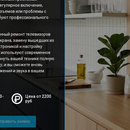
регулярное включение,
азъемов или проблемы с
ебуют профессионального
енный ремонт телевизоров
экрана, замену вышедших из
ктроникой и настройку
а используют современное
рнуть вашей технике полную
у, и вы сможете вновь
жения и звука в вашем
3-
Цена от 2200
руб
править заявку