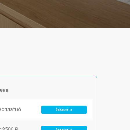
ена
есплатно
Заказать
т 3500 ₽
Заказать