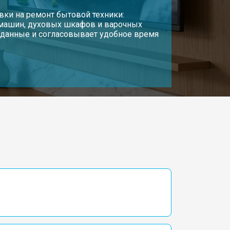
т 3700 ₽
Заказать
вки на ремонт бытовой техники:
 машин, духовых шкафов и варочных
т данные и согласовывает удобное время
т 5500 ₽
Заказать
т 3900 ₽
Заказать
т 4800 ₽
Заказать