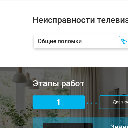
Замена аудиоразъема
Неисправности телеви
Замена USB порта
Общие поломки
Замена HDMI порта
Замена модуля Wi-Fi
Этапы работ
Замена лампы подсветки
1
Диагно
Ремонт блока управления
Заяв