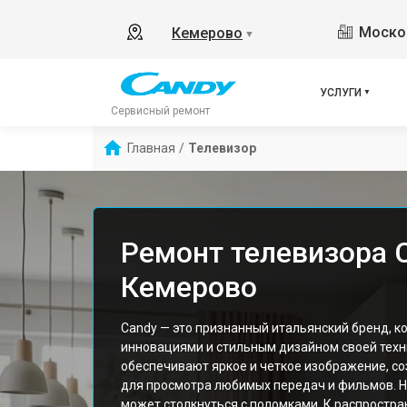
Москов
Кемерово
▼
УСЛУГИ
Сервисный ремонт
Главная
/
Телевизор
Ремонт телевизора 
Кемерово
Candy — это признанный итальянский бренд, к
инновациями и стильным дизайном своей техн
обеспечивают яркое и четкое изображение, с
для просмотра любимых передач и фильмов. 
может столкнуться с поломками. К распрост