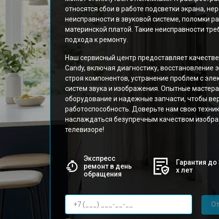
относятся сбои в работе подсветки экрана, не
неисправности в звуковой системе, поломки р
материнской платой. Такие неисправности тр
подхода к ремонту.
Наш сервисный центр предоставляет качеств
Candy, включая диагностику, восстановление 
строя компонентов, устранение проблем с эле
систем звука и изображения. Опытные мастер
оборудование и надежные запчасти, чтобы ве
работоспособность. Доверьте нам свою техник
наслаждаться безупречным качеством изобра
телевизоре!
Экспресс
Гарантия до 
ремонт в день
х лет
обращения
От