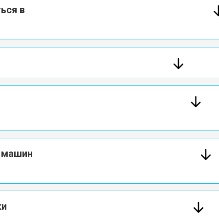
ься в
х машин
ки