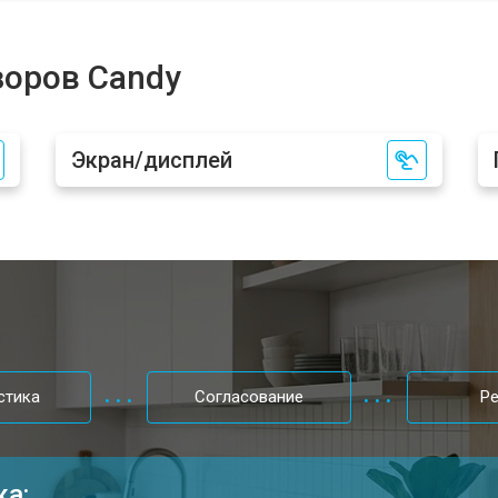
от 80 мин
о
зоров Candy
от 50 мин
о
Экран/дисплей
от 80 мин
о
от 70 мин
о
от 130 мин
о
стика
Согласование
Р
от 60 мин
о
ка: