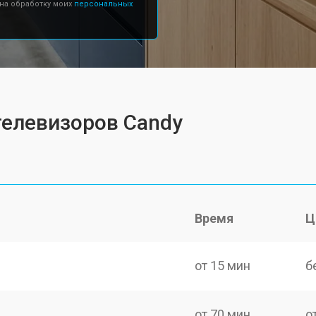
 на обработку моих
персональных
телевизоров Candy
Время
Ц
от 15 мин
б
от 70 мин
о