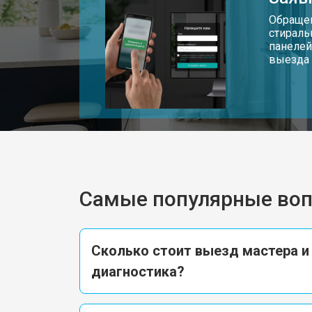
Замена блока питания
Обращен
стираль
панелей
Замена матрицы телевизора Candy
выезда 
Прошивка телевизора Candy
Замена трансформаторов подсветк
Самые популярные во
Сколько стоит выезд мастера и
диагностика?