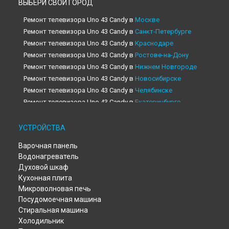
ВЫБЕРИ СВОЙ ГОРОД
Ремонт телевизора Uno 43 Candy в
Москве
Ремонт телевизора Uno 43 Candy в
Санкт-Петербурге
Ремонт телевизора Uno 43 Candy в
Краснодаре
Ремонт телевизора Uno 43 Candy в
Ростове-на-Дону
Ремонт телевизора Uno 43 Candy в
Нижнем Новгороде
Ремонт телевизора Uno 43 Candy в
Новосибирске
Ремонт телевизора Uno 43 Candy в
Челябинске
Ремонт телевизора Uno 43 Candy в
Екатеринбурге
Ремонт телевизора Uno 43 Candy в
Казани
Ремонт телевизора Uno 43 Candy в
Уфе
УСТРОЙСТВА
Ремонт телевизора Uno 43 Candy в
Воронеже
Варочная панель
Ремонт телевизора Uno 43 Candy в
Волгограде
Водонагреватель
Ремонт телевизора Uno 43 Candy в
Барнауле
Духовой шкаф
Ремонт телевизора Uno 43 Candy в
Тольятти
Кухонная плита
Ремонт телевизора Uno 43 Candy в
Саратове
Микроволновая печь
Ремонт телевизора Uno 43 Candy в
Томске
Посудомоечная машина
Ремонт телевизора Uno 43 Candy в
Тюмени
Стиральная машина
Ремонт телевизора Uno 43 Candy в
Иркутске
Холодильник