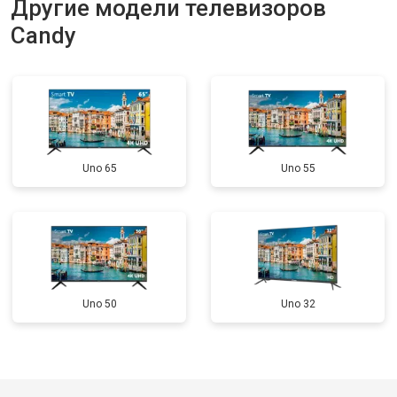
Другие модели телевизоров
Прошивка
от 3900 ₽
Заказать
Candy
Замена трансформаторов
от 4800 ₽
Заказать
подсветки
Uno 65
Uno 55
Uno 50
Uno 32