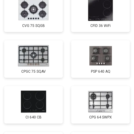
CVG 75 SQGB
CFID 36 WiFi
CPGC 75 SQAV
PSP 640 AQ
CI 640 CB
CPG 64 SWPX