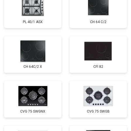
PL 40/1 ASX
CH 64 C/2
CH 64C/2 X
CFI 82
CVG 75 SWGNX
CVG 75 SWGB