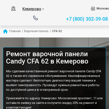
Кемерово
Московс
▼
+7 (800) 302-39-08
Главная
/
Варочная панель
/
CFA 62
Ремонт варочной панели
Candy CFA 62 в Кемерово
Мы сделаем качественный ремонт варочной панели Candy CFA
62 а также его сервисное обслуживание. Квалифицированные
мастера сделают бесплатную диагностику вашей техники и
выявят неисправность. Проведут нужные ремонтные работы
по доступной цене и в оговоренный срок.
Приезжайте по адресу: Кемерово: Московский проспект, 11 или
оставьте заявку на сайте и получите скидку 20% на ремонт и
комплектующие!