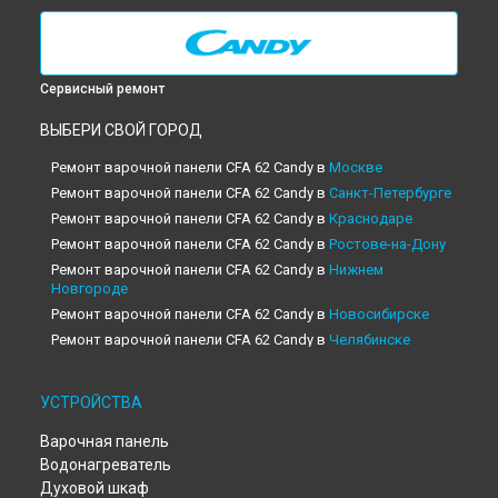
Сервисный ремонт
ВЫБЕРИ СВОЙ ГОРОД
Ремонт варочной панели CFA 62 Candy в
Москве
Ремонт варочной панели CFA 62 Candy в
Санкт-Петербурге
Ремонт варочной панели CFA 62 Candy в
Краснодаре
Ремонт варочной панели CFA 62 Candy в
Ростове-на-Дону
Ремонт варочной панели CFA 62 Candy в
Нижнем
Новгороде
Ремонт варочной панели CFA 62 Candy в
Новосибирске
Ремонт варочной панели CFA 62 Candy в
Челябинске
Ремонт варочной панели CFA 62 Candy в
Екатеринбурге
Ремонт варочной панели CFA 62 Candy в
Казани
УСТРОЙСТВА
Ремонт варочной панели CFA 62 Candy в
Уфе
Варочная панель
Ремонт варочной панели CFA 62 Candy в
Воронеже
Водонагреватель
Ремонт варочной панели CFA 62 Candy в
Волгограде
Духовой шкаф
Ремонт варочной панели CFA 62 Candy в
Барнауле