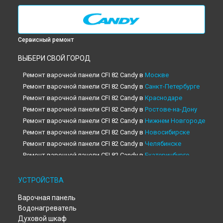
Сервисный ремонт
ВЫБЕРИ СВОЙ ГОРОД
Ремонт варочной панели CFI 82 Candy в
Москве
Ремонт варочной панели CFI 82 Candy в
Санкт-Петербурге
Ремонт варочной панели CFI 82 Candy в
Краснодаре
Ремонт варочной панели CFI 82 Candy в
Ростове-на-Дону
Ремонт варочной панели CFI 82 Candy в
Нижнем Новгороде
Ремонт варочной панели CFI 82 Candy в
Новосибирске
Ремонт варочной панели CFI 82 Candy в
Челябинске
Ремонт варочной панели CFI 82 Candy в
Екатеринбурге
Ремонт варочной панели CFI 82 Candy в
Казани
Ремонт варочной панели CFI 82 Candy в
Уфе
УСТРОЙСТВА
Ремонт варочной панели CFI 82 Candy в
Воронеже
Варочная панель
Ремонт варочной панели CFI 82 Candy в
Волгограде
Водонагреватель
Ремонт варочной панели CFI 82 Candy в
Барнауле
Духовой шкаф