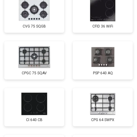
CVG 75 SQGB
CFID 36 WiFi
CPGC 75 SQAV
PSP 640 AQ
CI 640 CB
CPG 64 SWPX