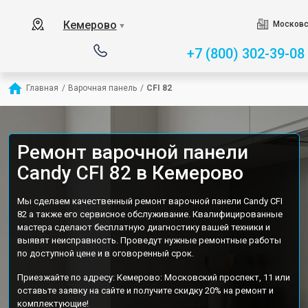
Кемерово
Московс
▼
+7 (800) 302-39-08
Главная
/
Варочная панель
/
CFI 82
Ремонт варочной панели
Candy CFI 82 в Кемерово
Мы сделаем качественный ремонт варочной панели Candy CFI
82 а также его сервисное обслуживание. Квалифицированные
мастера сделают бесплатную диагностику вашей техники и
выявят неисправность. Проведут нужные ремонтные работы
по доступной цене и в оговоренный срок.
Приезжайте по адресу: Кемерово: Московский проспект, 11 или
оставьте заявку на сайте и получите скидку 20% на ремонт и
комплектующие!